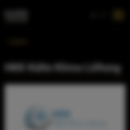
EN
DE
ZURÜCK
HKK Kälte Klima Lüftung