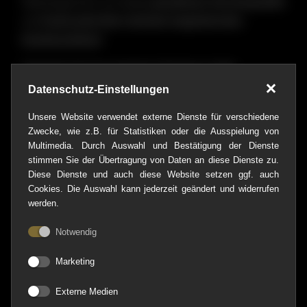
Überzeuge Dich von dieser
grandiosen Servicequalität
und
buche jetzt Dein nächstes begeisterndes
Kundenerlebnis!
Folgende Serviceangebote hält dieses High
Performance Team für Dich bereit:
Datenschutz-Einstellungen
Unsere Website verwendet externe Dienste für verschiedene
Montage, Planung, Wartung und Service von:
Zwecke, wie z.B. für Statistiken oder die Ausspielung von
Kälteanlagen
Multimedia. Durch Auswahl und Bestätigung der Dienste
stimmen Sie der Übertragung von Daten an diese Dienste zu.
Klimaanlage
Diese Dienste und auch diese Website setzen ggf. auch
Lüftungsanlagen
Cookies. Die Auswahl kann jederzeit geändert und widerrufen
werden.
Wärmepumpen
Notwendig
Pooltechnik
Marketing
Kaltwassersätzen
Externe Medien