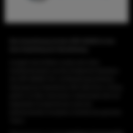
Eine Auszeichnung mit dem HIPE AWARD ist eine
klare Empfehlung der Dienstleistung.
Zuzüglich des Erfüllens unserer sehr hohen
Qualitätsstandards und des erfolgreichen Bestehens
des HIPE AWARD Prüf- und Bewertungsverfahrens,
überzeugt das Unternehmen HKK Kälte Klima Lüftung,
geführt von Marc Hemmerich, insbesondere dank der
begeisterten Kundenstimmen sowie der
beeindruckenden Kompetenz innerhalb des gesamten
Teams.