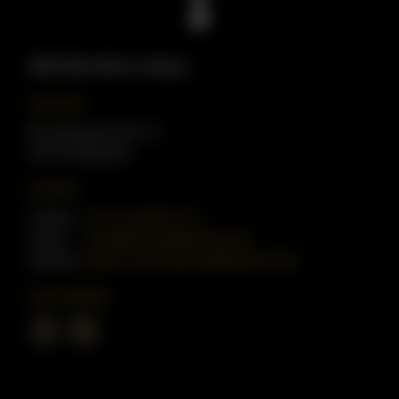
HKK Kälte Klima Lüftung
Anschrift
Brombergerstraße 15
50129 Bergheim
Kontakt
Telefon:
+49 162 489 36 17
E-Mail:
info@hkk-kaeltetechnik.de
Website:
https://www.hkk-kaeltetechnik.de/
Social Media