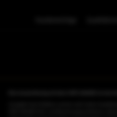
Kundenerfolge
Qualitätsv
Eine Auszeichnung mit dem HIPE AWARD ist eine kl
Zuzüglich des Erfüllens unserer sehr hohen Qualitä
HIPE AWARD Prüf- und Bewertungsverfahrens, überzeu