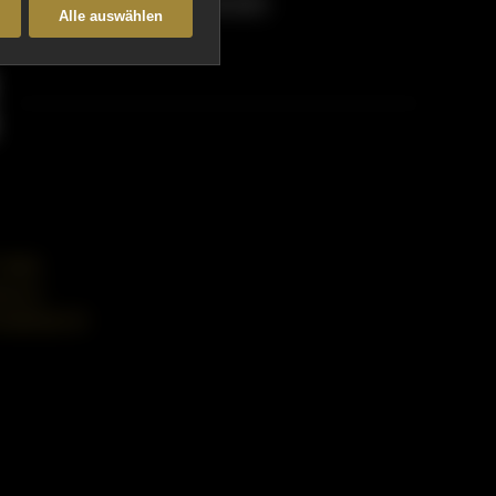
 Begeisterung.”
- HIPE AWARD
Alle auswählen
 7039
ast.ch
nterfast.ch