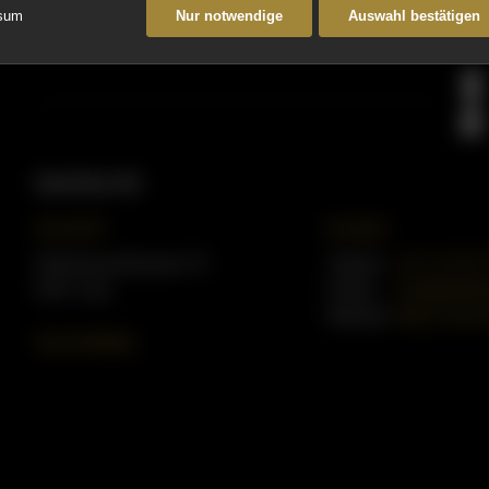
“Kunden wollen keine Zufriedenheit. Kunden wollen
sum
Nur notwendige
Auswahl bestätigen
Interfast AG
Anschrift
Kontakt
Steinhauserstrasse 70
Telefon:
+41 76 573
6301 Zug
E-Mail:
info@interf
Website:
http://www.i
Social Media