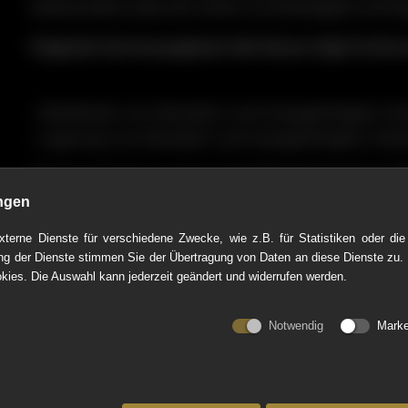
insbesondere dank der hohen Zuverlässigkeit und 
Folgende Serviceangebote hält dieses High Perform
- Distribution von Standard- und massgefertigten Ve
- Lagerung von Standard- und massgefertigten Verb
Überzeuge Dich von dieser
grandiosen Servicequali
Kundenerlebnis!
ngen
terne Dienste für verschiedene Zwecke, wie z.B. für Statistiken oder die
Der HIPE AWARD gehört zu den renommiertesten Au
g der Dienste stimmen Sie der Übertragung von Daten an diese Dienste zu.
konnte sich in den vergangenen Jahren zu einem bek
kies. Die Auswahl kann jederzeit geändert und widerrufen werden.
Dienstleistungsbranche etablieren, welches sich üb
Netzwerk besteht aus prämierten Dienstleistern, w
Notwendig
Marke
exzellente Ergebnisse erzielen.
Denn wir sind der Überzeugung: