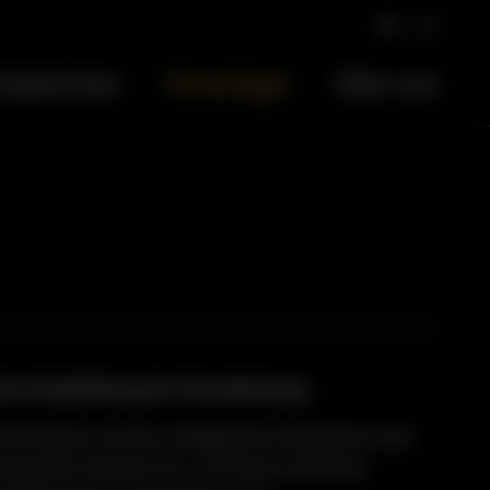
EN
DE
ersprechen
Preisträger
Über uns
are Empfehlung der Dienstleistung.
tsstandards und des erfolgreichen Bestehens des
gt die Interfast AG, von Ronny Schreiter,