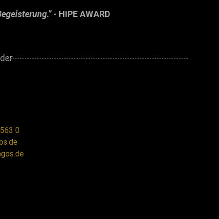
egeisterung.”
- HIPE AWARD
 563 0
os.de
agos.de