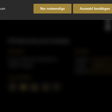
sum
Nur notwendige
Auswahl bestätigen
BTB (Beratung und Coaching)
Anschrift
Kontakt
An der Hammerschmiede 2a
Telefon:
+49 (0) 63
76829 Landau
E-Mail:
mail@berndt
Website:
https://bern
Social Media