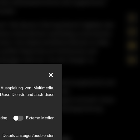
ohe Individualität binnen der angebotenen
Kunden.
t." Mit diesem Zitat legt Bernd Taglieber den
elches Unternehmen nachhaltig zu konstanten
sst. Der leidenschaftliche Berater ist alles
em großen Repertoire an Fachwissen und
ewegen statt nur "von der Stange" zu
g Erfolg.
szeichnungen im Dienstleistungsbereich und
 Ausspielung von Multimedia.
kannten Qualitätssiegel der
 Diese Dienste und auch diese
ber die gesamte DACH-Region erstreckt. Unser
welche im Namen der Kundenbegeisterung
ting
Externe Medien
Details anzeigen/ausblenden
egeisterung.”
- HIPE AWARD