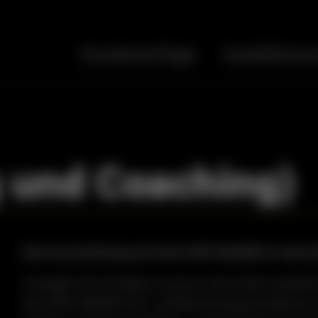
Kundenerfolge
Qualitätsve
 und Coaching)
Eine Auszeichnung mit dem HIPE AWARD ist eine kl
Zuzüglich des Erfüllens unserer sehr hohen Qualit
des HIPE AWARD Prüf- und Bewertungsverfahrens, ü