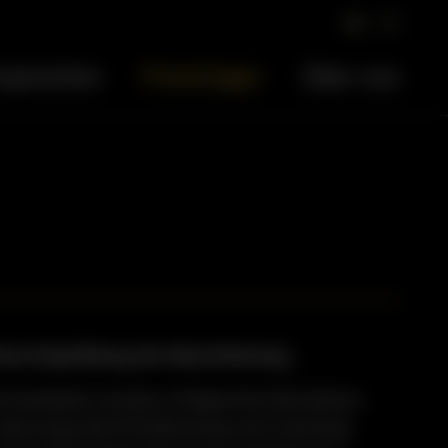
EN
DE
rsprechen
Preisträger
Über uns
are Empfehlung der Dienstleistung.
ätsstandards und des erfolgreichen Bestehens
berzeugt die BTB (Beratung und Coaching),