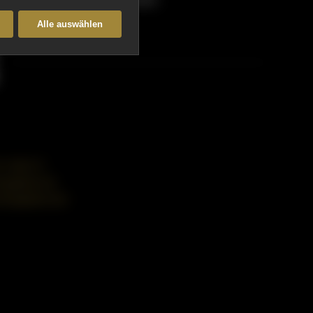
Alle auswählen
41 266212
aglieber.de
dtaglieber.de/